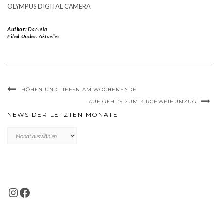
OLYMPUS DIGITAL CAMERA
Author:
Daniela
Filed Under:
Aktuelles
HÖHEN UND TIEFEN AM WOCHENENDE
AUF GEHT’S ZUM KIRCHWEIHUMZUG
NEWS DER LETZTEN MONATE
News
der
letzten
Monate
INSTAGRAM
FACEBOOK