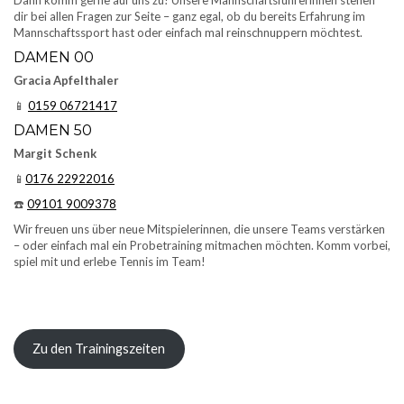
Dann komm gerne auf uns zu! Unsere Mannschaftsführerinnen stehen
dir bei allen Fragen zur Seite – ganz egal, ob du bereits Erfahrung im
Mannschaftssport hast oder einfach mal reinschnuppern möchtest.
DAMEN 00
Gracia Apfelthaler
📱
0159 06721417
DAMEN 50
Margit Schenk
📱
0176 22922016
☎️
09101 9009378
Wir freuen uns über neue Mitspielerinnen, die unsere Teams verstärken
– oder einfach mal ein Probetraining mitmachen möchten. Komm vorbei,
spiel mit und erlebe Tennis im Team!
Zu den Trainingszeiten