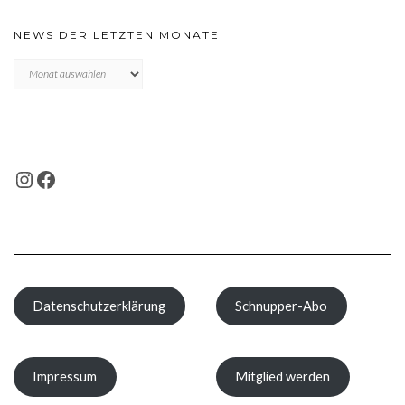
NEWS DER LETZTEN MONATE
News
der
letzten
Monate
INSTAGRAM
FACEBOOK
Datenschutzerklärung
Schnupper-Abo
Impressum
Mitglied werden