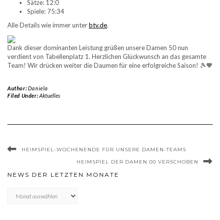
Sätze: 12:0
Spiele: 75:34
Alle Details wie immer unter
btv.de
.
Dank dieser dominanten Leistung grüßen unsere Damen 50 nun
verdient von Tabellenplatz 1. Herzlichen Glückwunsch an das gesamte
Team! Wir drücken weiter die Daumen für eine erfolgreiche Saison! 🎾🧡
Author:
Daniela
Filed Under:
Aktuelles
HEIMSPIEL-WOCHENENDE FÜR UNSERE DAMEN-TEAMS
HEIMSPIEL DER DAMEN 00 VERSCHOBEN
NEWS DER LETZTEN MONATE
News
der
letzten
Monate