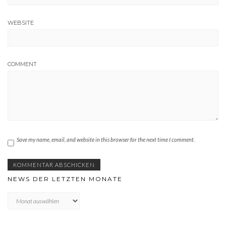
WEBSITE
COMMENT
Save my name, email, and website in this browser for the next time I comment.
NEWS DER LETZTEN MONATE
News
der
letzten
Monate