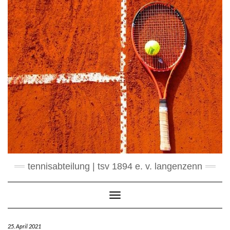
Skip
to
content
tennisabteilung | tsv 1894 e. v. langenzenn
Toggle Navigation
25. April 2021