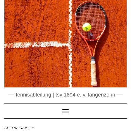
Skip
to
content
tennisabteilung | tsv 1894 e. v. langenzenn
Toggle Navigation
AUTOR:
GABI