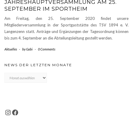
JAHRESHAUPTVERSAMMLUNG AM 25.
SEPTEMBER IM SPORTHEIM
Am Freitag, den 25. September 2020 findet unsere
Mitgliederversammlung in der Sportgaststätte des TSV 1894 e. V.
Langenzenn statt. Anträge und Ergänzungen der Tagesordnung können
bis zum 4. September an die Abteilungsleitung gestellt werden.
Aktuelles
-
by
Gabi
-
0 Comments
NEWS DER LETZTEN MONATE
News
der
letzten
Monate
INSTAGRAM
FACEBOOK