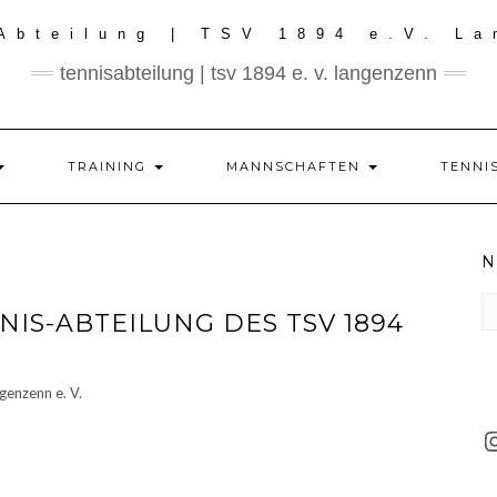
tennisabteilung | tsv 1894 e. v. langenzenn
TRAINING
MANNSCHAFTEN
TENNI
N
N
IS-ABTEILUNG DES TSV 1894
de
le
M