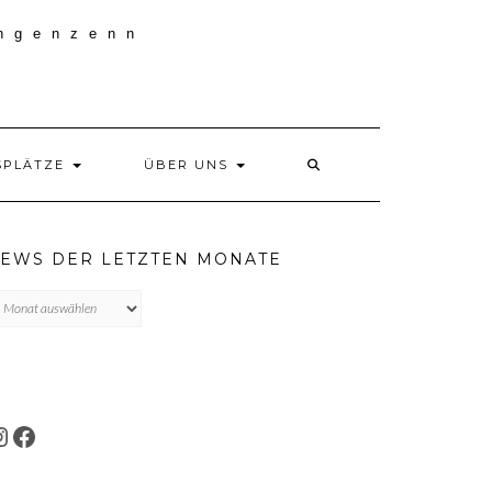
SPLÄTZE
ÜBER UNS
EWS DER LETZTEN MONATE
ews
r
tzten
onate
INSTAGRAM
FACEBOOK