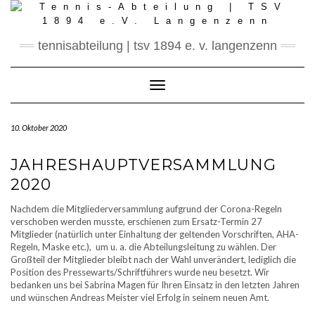
Skip
to
content
tennisabteilung | tsv 1894 e. v. langenzenn
Toggle Navigation
10. Oktober 2020
JAHRESHAUPTVERSAMMLUNG
2020
Nachdem die Mitgliederversammlung aufgrund der Corona-Regeln
verschoben werden musste, erschienen zum Ersatz-Termin 27
Mitglieder (natürlich unter Einhaltung der geltenden Vorschriften, AHA-
Regeln, Maske etc.), um u. a. die Abteilungsleitung zu wählen.
Der
Großteil der Mitglieder bleibt nach der Wahl unverändert, lediglich die
Position des Pressewarts/Schriftführers wurde neu besetzt. Wir
bedanken uns bei Sabrina Magen für Ihren Einsatz in den letzten Jahren
und wünschen Andreas Meister viel Erfolg in seinem neuen Amt.