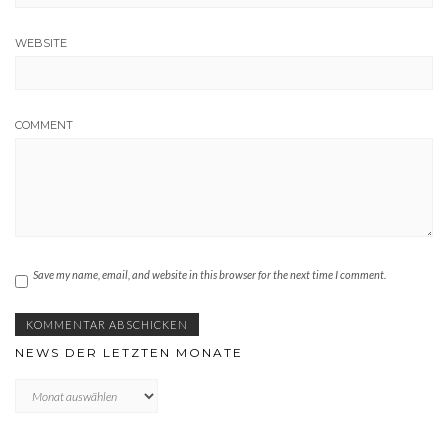
WEBSITE
COMMENT
Save my name, email, and website in this browser for the next time I comment.
NEWS DER LETZTEN MONATE
News
der
letzten
Monate