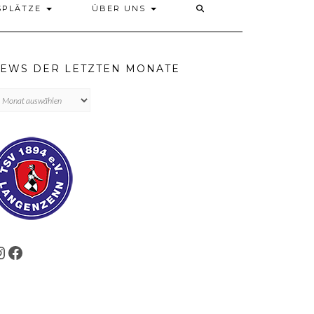
SPLÄTZE
ÜBER UNS
EWS DER LETZTEN MONATE
ews
r
tzten
onate
INSTAGRAM
FACEBOOK