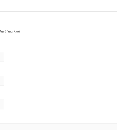
d mit
*
markiert