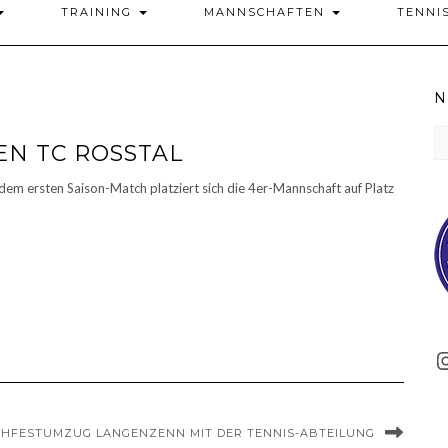
TRAINING
MANNSCHAFTEN
TENNI
N
N
N TC ROSSTAL
de
le
em ersten Saison-Match platziert sich die 4er-Mannschaft auf Platz
M
IHFESTUMZUG LANGENZENN MIT DER TENNIS-ABTEILUNG