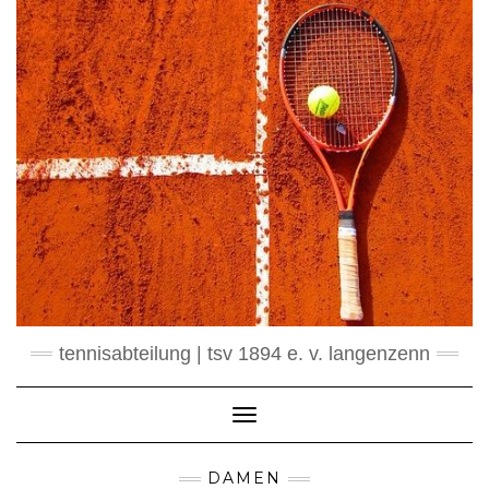
Skip
to
content
tennisabteilung | tsv 1894 e. v. langenzenn
Toggle Navigation
DAMEN