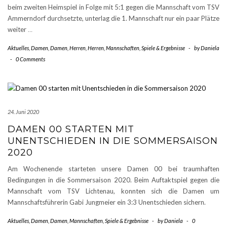
beim zweiten Heimspiel in Folge mit 5:1 gegen die Mannschaft vom TSV
Ammerndorf durchsetzte, unterlag die 1. Mannschaft nur ein paar Plätze
weiter
…
Aktuelles
,
Damen
,
Damen
,
Herren
,
Herren
,
Mannschaften
,
Spiele & Ergebnisse
-
by
Daniela
-
0 Comments
24. Juni 2020
DAMEN 00 STARTEN MIT
UNENTSCHIEDEN IN DIE SOMMERSAISON
2020
Am Wochenende starteten unsere Damen 00 bei traumhaften
Bedingungen in die Sommersaison 2020. Beim Auftaktspiel gegen die
Mannschaft vom TSV Lichtenau, konnten sich die Damen um
Mannschaftsführerin Gabi Jungmeier ein 3:3 Unentschieden sichern.
Aktuelles
,
Damen
,
Damen
,
Mannschaften
,
Spiele & Ergebnisse
-
by
Daniela
-
0