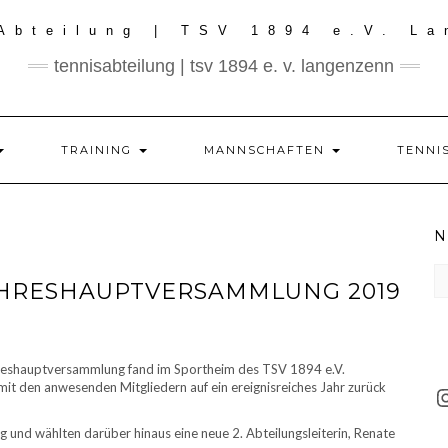
tennisabteilung | tsv 1894 e. v. langenzenn
TRAINING
MANNSCHAFTEN
TENNI
N
N
JAHRESHAUPTVERSAMMLUNG 2019
de
le
M
ahreshauptversammlung fand im Sportheim des TSV 1894 e.V.
mit den anwesenden Mitgliedern auf ein ereignisreiches Jahr zurück
g und wählten darüber hinaus eine neue 2. Abteilungsleiterin, Renate