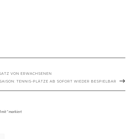
NSATZ VON ERWACHSENEN
AISON: TENNIS-PLÄTZE AB SOFORT WIEDER BESPIELBAR
d mit
*
markiert