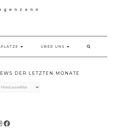
SPLÄTZE
ÜBER UNS
EWS DER LETZTEN MONATE
ews
r
tzten
onate
INSTAGRAM
FACEBOOK