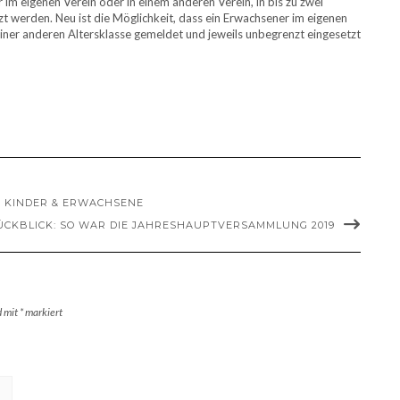
m eigenen Verein oder in einem anderen Verein, in bis zu zwei
zt werden. Neu ist die Möglichkeit, dass ein Erwachsener im eigenen
 einer anderen Altersklasse gemeldet und jeweils unbegrenzt eingesetzt
 KINDER & ERWACHSENE
ÜCKBLICK: SO WAR DIE JAHRESHAUPTVERSAMMLUNG 2019
d mit
*
markiert