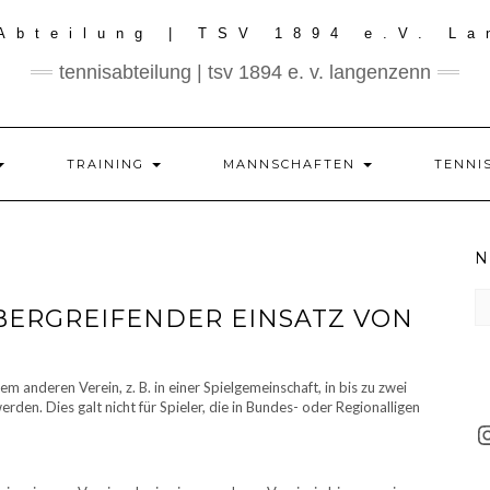
tennisabteilung | tsv 1894 e. v. langenzenn
TRAINING
MANNSCHAFTEN
TENNI
N
N
BERGREIFENDER EINSATZ VON
de
le
M
m anderen Verein, z. B. in einer Spielgemeinschaft, in bis zu zwei
den. Dies galt nicht für Spieler, die in Bundes- oder Regionalligen