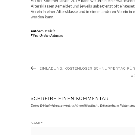
Ab der Sommersaison 2019 kann weiterhin ein Erwachsener i
Altersklassen gemeldet und jeweils unbegrenzt oft eingeset
Verein in einer Altersklasse und in einem anderen Verein in
werden kann.
Author:
Daniela
Filed Under:
Aktuelles
EINLADUNG: KOSTENLOSER SCHNUPPERTAG FÜR
R
SCHREIBE EINEN KOMMENTAR
Deine E-Mail-Adresse wird nicht veröffentlicht.
Erforderliche Felder sin
NAME
*