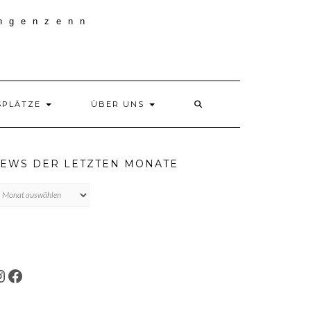
SPLÄTZE
ÜBER UNS
EWS DER LETZTEN MONATE
ews
r
tzten
onate
INSTAGRAM
FACEBOOK