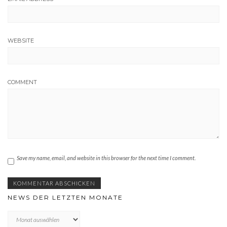
WEBSITE
COMMENT
Save my name, email, and website in this browser for the next time I comment.
NEWS DER LETZTEN MONATE
News
der