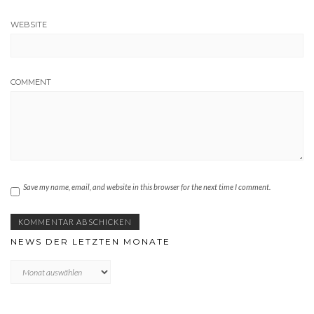
WEBSITE
COMMENT
Save my name, email, and website in this browser for the next time I comment.
NEWS DER LETZTEN MONATE
News
der
letzten
Monate